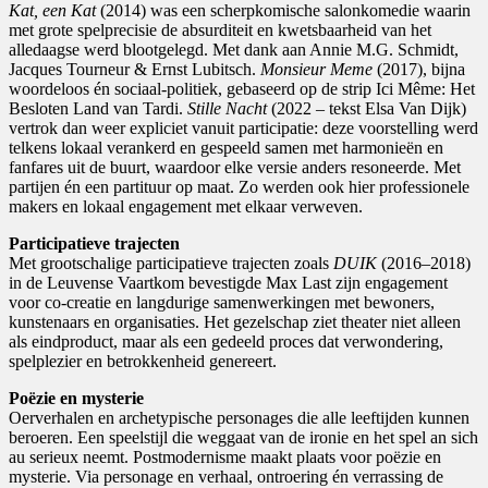
Kat, een Kat
(2014) was een scherpkomische salonkomedie waarin
met grote spelprecisie de absurditeit en kwetsbaarheid van het
alledaagse werd blootgelegd. Met dank aan Annie M.G. Schmidt,
Jacques Tourneur & Ernst Lubitsch.
Monsieur Meme
(2017), bijna
woordeloos én sociaal-politiek, gebaseerd op de strip Ici Même: Het
Besloten Land van Tardi.
Stille Nacht
(2022 – tekst Elsa Van Dijk)
vertrok dan weer expliciet vanuit participatie: deze voorstelling werd
telkens lokaal verankerd en gespeeld samen met harmonieën en
fanfares uit de buurt, waardoor elke versie anders resoneerde. Met
partijen én een partituur op maat. Zo werden ook hier professionele
makers en lokaal engagement met elkaar verweven.
Participatieve trajecten
Met grootschalige participatieve trajecten zoals
DUIK
(2016–2018)
in de Leuvense Vaartkom bevestigde Max Last zijn engagement
voor co-creatie en langdurige samenwerkingen met bewoners,
kunstenaars en organisaties. Het gezelschap ziet theater niet alleen
als eindproduct, maar als een gedeeld proces dat verwondering,
spelplezier en betrokkenheid genereert.
Poëzie en mysterie
Oerverhalen en archetypische personages die alle leeftijden kunnen
beroeren. Een speelstijl die weggaat van de ironie en het spel an sich
au serieux neemt. Postmodernisme maakt plaats voor poëzie en
mysterie. Via personage en verhaal, ontroering én verrassing de