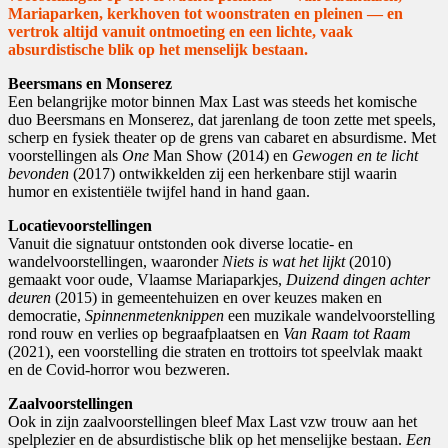
Mariaparken, kerkhoven tot woonstraten en pleinen — en
vertrok altijd vanuit ontmoeting en een lichte, vaak
absurdistische blik op het menselijk bestaan.
Beersmans en Monserez
Een belangrijke motor binnen Max Last was steeds het komische
duo Beersmans en Monserez, dat jarenlang de toon zette met speels,
scherp en fysiek theater op de grens van cabaret en absurdisme. Met
voorstellingen als
One
Man Show (2014) en
Gewogen en te licht
bevonden
(2017) ontwikkelden zij een herkenbare stijl waarin
humor en existentiële twijfel hand in hand gaan.
Locatievoorstellingen
Vanuit die signatuur ontstonden ook diverse locatie- en
wandelvoorstellingen, waaronder
Niets is wat het lijkt
(2010)
gemaakt voor oude, Vlaamse Mariaparkjes,
Duizend dingen achter
deuren
(2015) in gemeentehuizen en over keuzes maken en
democratie,
Spinnenmetenknippen
een muzikale wandelvoorstelling
rond rouw en verlies op begraafplaatsen en
Van Raam tot Raam
(2021), een voorstelling die straten en trottoirs tot speelvlak maakt
en de Covid-horror wou bezweren.
Zaalvoorstellingen
Ook in zijn zaalvoorstellingen bleef Max Last vzw trouw aan het
spelplezier en de absurdistische blik op het menselijke bestaan.
Een