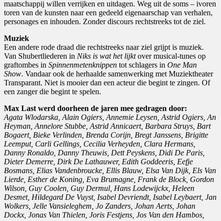
maatschappij willen verrijken en uitdagen. Weg uit de soms – ivoren
toren van de kunsten naar een gedeeld eigenaarschap van verhalen,
personages en inhouden. Zonder discours rechtstreeks tot de ziel.
Muziek
Een andere rode draad die rechtstreeks naar ziel grijpt is muziek.
Van Shubertliederen in
Niks is wat het lijkt
over musical-tunes op
graftombes in
Spinnenmetenknippen
tot schlagers in
One Man
Show
. Vandaar ook de herhaalde samenwerking met Muziektheater
Transparant. Niet is mooier dan een acteur die begint te zingen. Of
een zanger die begint te spelen.
Max Last werd doorheen de jaren mee gedragen door:
Agata Wlodarska, Alain Ogiers, Annemie Leysen, Astrid Ogiers, An
Heyman, Annelore Stubbe, Astrid Annicaert, Barbara Struys, Bart
Bogaert, Bieke Verlinden, Brenda Corijn, Bregt Janssens, Brigitte
Leemput, Carli Gellings, Cecilia Verheyden, Clara Hermans,
Danny Ronaldo,
Danny Theuwis, Dett Peyskens, Didi De Paris,
Dieter Demerre, Dirk De Lathauwer, Edith Goddeeris, Eefje
Bosmans, Elias Vandenbroucke, Ellis Blauw, Elsa Van Dijk, Els Van
Lierde, Esther de Koning, Eva Brumagne, Frank de Block, Gordon
Wilson, Guy Coolen, Guy Dermul, Hans Lodewijckx, Heleen
Desmet, Hildegard De Vuyst, Isabel Devriendt, Isabel Leybaert, Jan
Wolkers, Jelle Vansieleghem, Jo Zanders, Johan Aerts, Johan
Dockx, Jonas Van Thielen, Joris Festjens, Jos Van den Hambos,