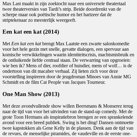
Max Last maakt in zijn zoektocht naar een universele theatertaal
twee theaterversies van Tardi’s strip. Beide doordrenkt van de
scherpe maar ook poëtische humor en het hartzeer dat de
striptekenaar zo meesterlijk weergeeft.
Een kat een kat
(2014)
Met
Een kat een kat
brengt Max Laatste een zwarte salonkomedie
voor het hele gezin met snelle, gevatte dialogen, een spervuur aan
komische verwikkelingen waarin identiteitscrisis, machtsmisbruik en
de ontluikende liefde centraal staan. De verwarring van opgroeien:
wie ben ik? Mens of dier, roofdier of huisdier, mens of wolf… is de
ondertoon van dit macaber verhaal. Zij lieten zich voor deze
voorstelling inspireren door de jeugdroman Minoes van Annie MG
Schmidt en de film Cat People van Jacques Tourneur.
One Man Show
(2013)
Met deze avondvullende show willen Beersmans & Monserez terug
naar de tijd van voor het uitvinden van de stand-up comedy. Met de
grote Toon Hermans als inspiratiebron brengen ze een sprankelende
avond voor een breed publiek. Swing is het ding! Dansen ontmoette
twee kapstokken als Gene Kelly in de plassen. Denk aan de tijd van
de revues, de menselijke piramides, de vaudeville en de eerste one-