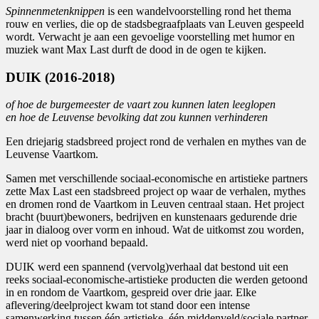
Spinnenmetenknippen
is een wandelvoorstelling rond het thema
rouw en verlies, die op de stadsbegraafplaats van Leuven gespeeld
wordt. Verwacht je aan een gevoelige voorstelling met humor en
muziek want Max Last durft de dood in de ogen te kijken.
DUIK (2016-2018)
of hoe de burgemeester de vaart zou kunnen laten leeglopen
en hoe de Leuvense bevolking dat zou kunnen verhinderen
Een driejarig stadsbreed project rond de verhalen en mythes van de
Leuvense Vaartkom.
Samen met verschillende sociaal-economische en artistieke partners
zette Max Last een stadsbreed project op waar de verhalen, mythes
en dromen rond de Vaartkom in Leuven centraal staan. Het project
bracht (buurt)bewoners, bedrijven en kunstenaars gedurende drie
jaar in dialoog over vorm en inhoud. Wat de uitkomst zou worden,
werd niet op voorhand bepaald.
DUIK werd een spannend (vervolg)verhaal dat bestond uit een
reeks sociaal-economische-artistieke producten die werden getoond
in en rondom de Vaartkom, gespreid over drie jaar. Elke
aflevering/deelproject kwam tot stand door een intense
samenwerking tussen één artistieke, één middenveld/sociale partner