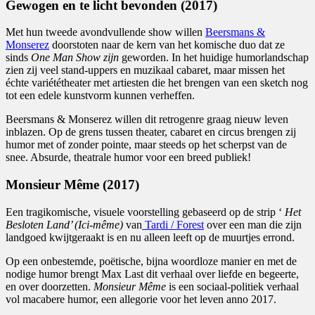
Gewogen en te licht bevonden (2017)
Met hun tweede avondvullende show willen
Beersmans &
Monserez
doorstoten naar de kern van het komische duo dat ze
sinds
One Man Show zijn
geworden. In het huidige humorlandschap
zien zij veel stand-uppers en muzikaal cabaret, maar missen het
échte variététheater met artiesten die het brengen van een sketch nog
tot een edele kunstvorm kunnen verheffen.
Beersmans & Monserez willen dit retrogenre graag nieuw leven
inblazen. Op de grens tussen theater, cabaret en circus brengen zij
humor met of zonder pointe, maar steeds op het scherpst van de
snee. Absurde, theatrale humor voor een breed publiek!
Monsieur
Même
(2017)
Een tragikomische, visuele voorstelling gebaseerd op de strip ‘
Het
Besloten Land’ (Ici-même)
van
Tardi / Forest
over een man die zijn
landgoed kwijtgeraakt is en nu alleen leeft op de muurtjes errond.
Op een onbestemde, poëtische, bijna woordloze manier en met de
nodige humor brengt Max Last dit verhaal over liefde en begeerte,
en over doorzetten.
Monsieur Même
is een sociaal-politiek verhaal
vol macabere humor, een allegorie voor het leven anno 2017.