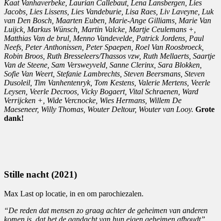
Kaat Vanhaverbeke, Laurian Callebaut, Lena Lansbergen, Lies
Jacobs, Lies Lissens, Lies Vandeburie, Lisa Raes, Liv Laveyne, Luk
van Den Bosch, Maarten Euben, Marie-Ange Gilliams, Marie Van
Luijck, Markus Wünsch, Martin Valcke, Martje Ceulemans +,
Matthias Van de brul, Menno Vandevelde, Patrick Jordens, Paul
Neefs, Peter Anthonissen, Peter Spaepen, Roel Van Roosbroeck,
Robin Broos, Ruth Bresseleers/Thassos vzw, Ruth Mellaerts, Saartje
Van de Steene, Sam Versweyveld, Sanne Clerinx, Sara Blokken,
Sofie Van Weert, Stefanie Lambrechts, Steven Beersmans, Steven
Dusoleil, Tim Vanhentenryk, Tom Kestens, Valerie Mertens, Veerle
Leysen, Veerle Decroos, Vicky Bogaert, Vital Schraenen, Ward
Verrijcken +, Wide Vercnocke, Wies Hermans, Willem De
Maeseneer, Willy Thomas, Wouter Deltour, Wouter van Looy.
Grote
dank!
Stille nacht (2021)
Max Last op locatie, in en om parochiezalen.
“De reden dat mensen zo graag achter de geheimen van anderen
komen is, dat het de aandacht van hun eigen geheimen afhoudt”