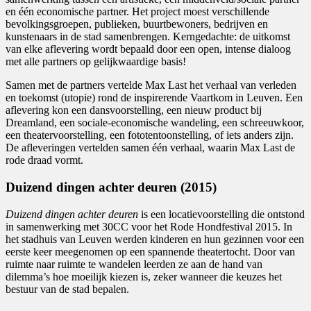
en één economische partner. Het project moest verschillende
bevolkingsgroepen, publieken, buurtbewoners, bedrijven en
kunstenaars in de stad samenbrengen. Kerngedachte: de uitkomst
van elke aflevering wordt bepaald door een open, intense dialoog
met alle partners op gelijkwaardige basis!
Samen met de partners vertelde Max Last het verhaal van verleden
en toekomst (utopie) rond de inspirerende Vaartkom in Leuven. Een
aflevering kon een dansvoorstelling, een nieuw product bij
Dreamland, een sociale-economische wandeling, een schreeuwkoor,
een theatervoorstelling, een fototentoonstelling, of iets anders zijn.
De afleveringen vertelden samen één verhaal, waarin Max Last de
rode draad vormt.
Duizend dingen achter deuren (2015)
Duizend dingen achter deuren
is een locatievoorstelling die ontstond
in samenwerking met 30CC voor het Rode Hondfestival 2015. In
het stadhuis van Leuven werden kinderen en hun gezinnen voor een
eerste keer meegenomen op een spannende theatertocht. Door van
ruimte naar ruimte te wandelen leerden ze aan de hand van
dilemma’s hoe moeilijk kiezen is, zeker wanneer die keuzes het
bestuur van de stad bepalen.