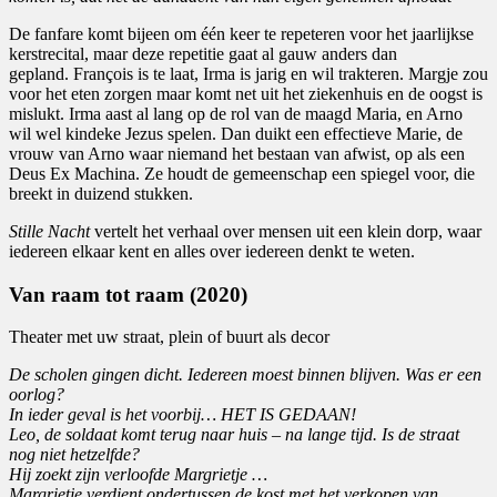
De fanfare komt bijeen om één keer te repeteren voor het jaarlijkse
kerstrecital, maar deze repetitie gaat al gauw anders dan
gepland. François is te laat, Irma is jarig en wil trakteren. Margje zou
voor het eten zorgen maar komt net uit het ziekenhuis en de oogst is
mislukt. Irma aast al lang op de rol van de maagd Maria, en Arno
wil wel kindeke Jezus spelen. Dan duikt een effectieve Marie, de
vrouw van Arno waar niemand het bestaan van afwist, op als een
Deus Ex Machina. Ze houdt de gemeenschap een spiegel voor, die
breekt in duizend stukken.
Stille Nacht
vertelt het verhaal over mensen uit een klein dorp, waar
iedereen elkaar kent en alles over iedereen denkt te weten.
Van raam tot raam (2020)
Theater met uw straat, plein of buurt als decor
De scholen gingen dicht. Iedereen moest binnen blijven. Was er een
oorlog?
In ieder geval is het voorbij… HET IS GEDAAN!
Leo, de soldaat komt terug naar huis – na lange tijd. Is de straat
nog niet hetzelfde?
Hij zoekt zijn verloofde Margrietje …
Margrietje verdient ondertussen de kost met het verkopen van